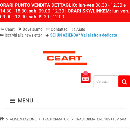
ORARI PUNTO VENDITA DETTAGLIO:
lun-ven
08.30 - 12.30 e
14.30 - 18.30;
sab
. 09.00 -12.30 |
ORARI
SKY/LINKEM
:
lun-ven
.
09.00 - 12.00;
sab
09.30 - 12.00
Ceart
Dove siamo
Contattaci
Aiuto
location_on
Iscriviti alla newsletter
SEI UN AZIENDA? Vai al sito a dedicato
email-newsletter
0
MENU
chevron_right
chevron_right
chevron_right
ALIMENTAZIONE
TRASFORMATORI
TRASFORMATORE 18V+18V 6VA