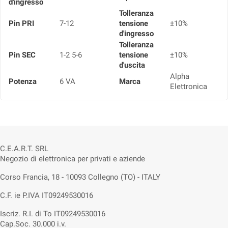
d'ingresso
Tolleranza
Pin PRI
7-12
tensione
±10%
d'ingresso
Tolleranza
Pin SEC
1-2 5-6
tensione
±10%
d'uscita
Alpha
Potenza
6 VA
Marca
Elettronica
C.E.A.R.T. SRL
Negozio di elettronica per privati e aziende
Corso Francia, 18 - 10093 Collegno (TO) - ITALY
C.F. ie P.IVA IT09249530016
Iscriz. R.I. di To IT09249530016
Cap.Soc. 30.000 i.v.