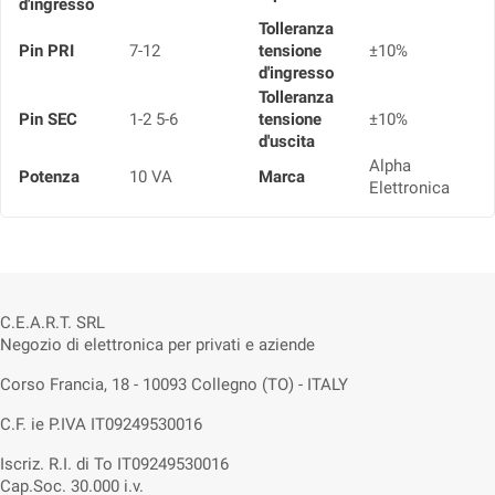
d'ingresso
Tolleranza
Pin PRI
7-12
tensione
±10%
d'ingresso
Tolleranza
Pin SEC
1-2 5-6
tensione
±10%
d'uscita
Alpha
Potenza
10 VA
Marca
Elettronica
C.E.A.R.T. SRL
Negozio di elettronica per privati e aziende
Corso Francia, 18 - 10093 Collegno (TO) - ITALY
C.F. ie P.IVA IT09249530016
Iscriz. R.I. di To IT09249530016
Cap.Soc. 30.000 i.v.