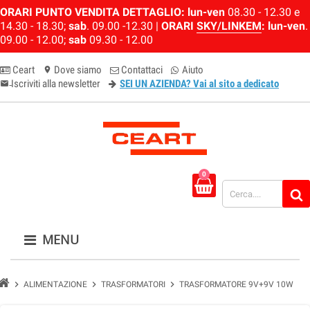
ORARI PUNTO VENDITA DETTAGLIO:
lun-ven
08.30 - 12.30 e
14.30 - 18.30;
sab
. 09.00 -12.30 |
ORARI
SKY/LINKEM
:
lun-ven
.
09.00 - 12.00;
sab
09.30 - 12.00
Ceart
Dove siamo
Contattaci
Aiuto
location_on
Iscriviti alla newsletter
SEI UN AZIENDA? Vai al sito a dedicato
email-newsletter
0
MENU
chevron_right
chevron_right
chevron_right
ALIMENTAZIONE
TRASFORMATORI
TRASFORMATORE 9V+9V 10W