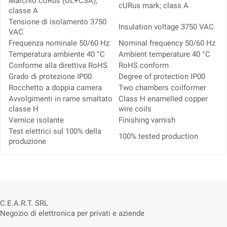
Marchio cURus (UL+CSA);
cURus mark; class A
classe A
Tensione di isolamento 3750
Insulation voltage 3750 VAC
VAC
Frequenza nominale 50/60 Hz
Nominal frequency 50/60 Hz
Temperatura ambiente 40 °C
Ambient temperature 40 °C
Conforme alla direttiva RoHS
RoHS conform
Grado di protezione IP00
Degree of protection IP00
Rocchetto a doppia camera
Two chambers coilformer
Avvolgimenti in rame smaltato
Class H enamelled copper
classe H
wire coils
Vernice isolante
Finishing varnish
Test elettrici sul 100% della
100% tested production
produzione
C.E.A.R.T. SRL
Negozio di elettronica per privati e aziende