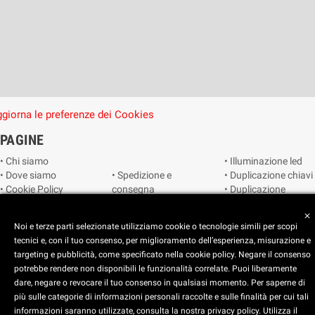
giorna le preferenze dei Cookies
PAGINE
• Chi siamo
• Illuminazione led
• Dove siamo
• Spedizione e
• Duplicazione chiavi
• Cookie Policy
consegna
• Duplicazione
• Privacy Policy
• Condizioni di
radiocomandi e
close
• Reimposta le
vendita
telecomandi
Noi e terze parti selezionate utilizziamo cookie o tecnologie simili per scopi
preferenze dei
• Catalogo
• Smart home
tecnici e, con il tuo consenso, per miglioramento dell’esperienza, misurazione e
cookie
• Video sorveglianza
targeting e pubblicità, come specificato nella cookie policy. Negare il consenso
potrebbe rendere non disponibili le funzionalità correlate. Puoi liberamente
Copyright © 2025 CEART | Negozio di elettronica Torino
dare, negare o revocare il tuo consenso in qualsiasi momento. Per saperne di
più sulle categorie di informazioni personali raccolte e sulle finalità per cui tali
x
C.E.A.R.T. Elettronica
informazioni saranno utilizzate, consulta la nostra privacy policy. Utilizza il