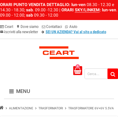
ORARI PUNTO VENDITA DETTAGLIO:
lun-ven
08.30 - 12.30 e
14.30 - 18.30;
sab
. 09.00 -12.30 |
ORARI
SKY/LINKEM
:
lun-ven
.
09.00 - 12.00;
sab
09.30 - 12.00
Ceart
Dove siamo
Contattaci
Aiuto
location_on
Iscriviti alla newsletter
SEI UN AZIENDA? Vai al sito a dedicato
email-newsletter
0
MENU
chevron_right
chevron_right
chevron_right
ALIMENTAZIONE
TRASFORMATORI
TRASFORMATORE 6V+6V 5.5VA