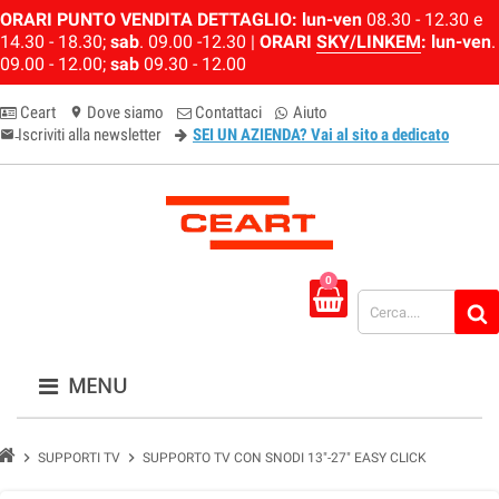
ORARI PUNTO VENDITA DETTAGLIO:
lun-ven
08.30 - 12.30 e
14.30 - 18.30;
sab
. 09.00 -12.30 |
ORARI
SKY/LINKEM
:
lun-ven
.
09.00 - 12.00;
sab
09.30 - 12.00
Ceart
Dove siamo
Contattaci
Aiuto
location_on
Iscriviti alla newsletter
SEI UN AZIENDA? Vai al sito a dedicato
email-newsletter
0
MENU
chevron_right
chevron_right
SUPPORTI TV
SUPPORTO TV CON SNODI 13"-27" EASY CLICK