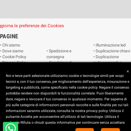
giorna le preferenze dei Cookies
PAGINE
• Chi siamo
• Illuminazione led
• Dove siamo
• Spedizione e
• Duplicazione chiavi
• Cookie Policy
consegna
• Duplicazione
• Privacy Policy
• Condizioni di
radiocomandi e
• Reimposta le
vendita
telecomandi
close
preferenze dei
• Catalogo
• Smart home
Noi e terze parti selezionate utilizziamo cookie o tecnologie simili per scopi
cookie
• Video sorveglianza
tecnici e, con il tuo consenso, per miglioramento dell’esperienza, misurazione e
targeting e pubblicità, come specificato nella cookie policy. Negare il consenso
potrebbe rendere non disponibili le funzionalità correlate. Puoi liberamente
Copyright © 2025 CEART | Negozio di elettronica Torino
dare, negare o revocare il tuo consenso in qualsiasi momento. Per saperne di
più sulle categorie di informazioni personali raccolte e sulle finalità per cui tali
x
C.E.A.R.T. Elettronica
informazioni saranno utilizzate, consulta la nostra privacy policy. Utilizza il
4.5
star
star
star
star
star_half
pulsante Accetta per acconsentire all’utilizzo di tali tecnologie. Utilizza il
pulsante Rifiuta o chiudi questa informativa per continuare senza accettare.
Basato su
914
recensioni