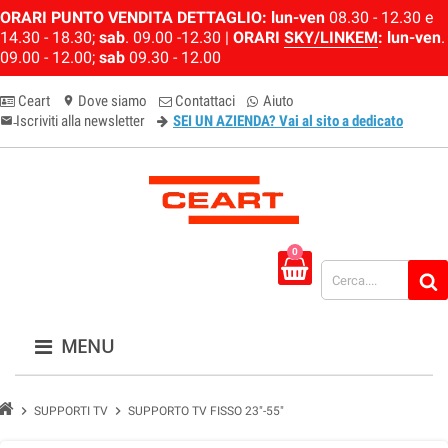
ORARI PUNTO VENDITA DETTAGLIO:
lun-ven
08.30 - 12.30 e
14.30 - 18.30;
sab
. 09.00 -12.30 |
ORARI
SKY/LINKEM
:
lun-ven
.
09.00 - 12.00;
sab
09.30 - 12.00
Ceart
Dove siamo
Contattaci
Aiuto
location_on
Iscriviti alla newsletter
SEI UN AZIENDA? Vai al sito a dedicato
email-newsletter
0
MENU
chevron_right
chevron_right
SUPPORTI TV
SUPPORTO TV FISSO 23"-55"