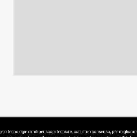
• Spedizione e consegna
ie o tecnologie simili per scopi tecnici e, con il tuo consenso, per miglior
• Condizioni di vendita