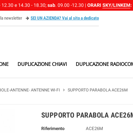
 12.30 e 14.30 - 18.30;
sab
. 09.00 -12.30 |
ORARI
SKY/LINKEM
:
alla newsletter
SEI UN AZIENDA? Vai al sito a dedicato
ewsletter
IONE
DUPLICAZIONE CHIAVI
DUPLICAZIONE RADIOCO
BOLE-ANTENNE- ANTENNE WI-FI
chevron_right
SUPPORTO PARABOLA ACE26M
SUPPORTO PARABOLA ACE26
Riferimento
ACE26M