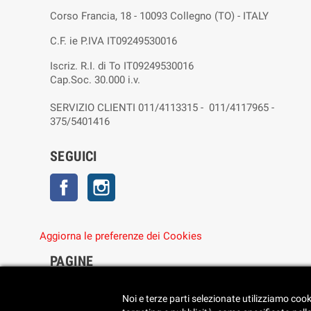
Corso Francia, 18 - 10093 Collegno (TO) - ITALY
C.F. ie P.IVA IT09249530016
Iscriz. R.I. di To IT09249530016
Cap.Soc. 30.000 i.v.
SERVIZIO CLIENTI 011/4113315 - 011/4117965 -
375/5401416
SEGUICI
Facebook
Instagram
Aggiorna le preferenze dei Cookies
PAGINE
• Chi siamo
• Dove siamo
Noi e terze parti selezionate utilizziamo cook
• Cookie Policy