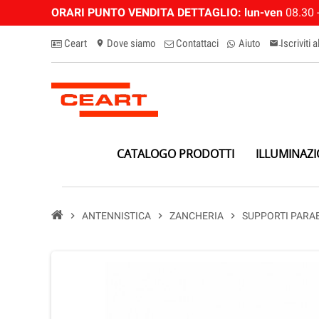
ORARI PUNTO VENDITA DETTAGLIO:
lun-ven
08.30 -
Ceart
Dove siamo
Contattaci
Aiuto
Iscriviti 
location_on
email-n
CATALOGO PRODOTTI
ILLUMINAZ
chevron_right
ANTENNISTICA
chevron_right
ZANCHERIA
chevron_right
SUPPORTI PARA