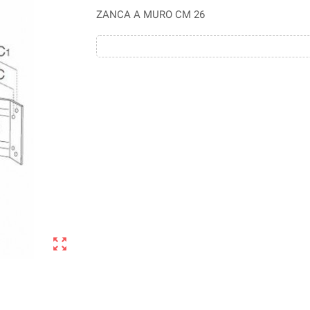
ZANCA A MURO CM 26
zoom_out_map