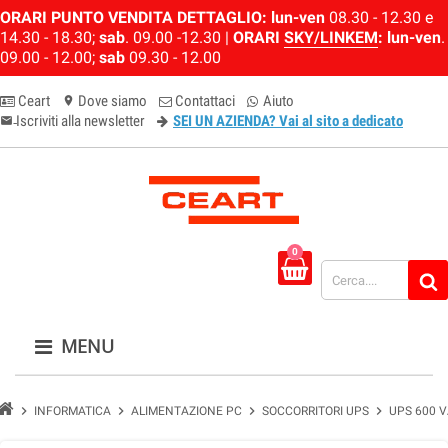
ORARI PUNTO VENDITA DETTAGLIO:
lun-ven
08.30 - 12.30 e
14.30 - 18.30;
sab
. 09.00 -12.30 |
ORARI
SKY/LINKEM
:
lun-ven
.
09.00 - 12.00;
sab
09.30 - 12.00
Ceart
Dove siamo
Contattaci
Aiuto
location_on
Iscriviti alla newsletter
SEI UN AZIENDA? Vai al sito a dedicato
email-newsletter
0
MENU
chevron_right
chevron_right
chevron_right
chevron_right
INFORMATICA
ALIMENTAZIONE PC
SOCCORRITORI UPS
UPS 600 V