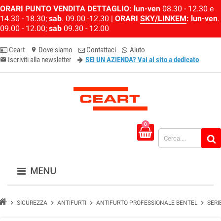
ORARI PUNTO VENDITA DETTAGLIO:
lun-ven
08.30 - 12.30 e
14.30 - 18.30;
sab
. 09.00 -12.30 |
ORARI
SKY/LINKEM
:
lun-ven
.
09.00 - 12.00;
sab
09.30 - 12.00
Ceart
Dove siamo
Contattaci
Aiuto
location_on
Iscriviti alla newsletter
SEI UN AZIENDA? Vai al sito a dedicato
email-newsletter
0
MENU
chevron_right
chevron_right
chevron_right
chevron_right
SICUREZZA
ANTIFURTI
ANTIFURTO PROFESSIONALE BENTEL
SERI