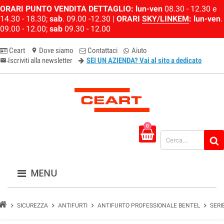
ORARI PUNTO VENDITA DETTAGLIO:
lun-ven
08.30 - 12.30 e
14.30 - 18.30;
sab
. 09.00 -12.30 |
ORARI
SKY/LINKEM
:
lun-ven
.
09.00 - 12.00;
sab
09.30 - 12.00
Ceart
Dove siamo
Contattaci
Aiuto
location_on
Iscriviti alla newsletter
SEI UN AZIENDA? Vai al sito a dedicato
email-newsletter
0
MENU
chevron_right
chevron_right
chevron_right
chevron_right
SICUREZZA
ANTIFURTI
ANTIFURTO PROFESSIONALE BENTEL
SERI