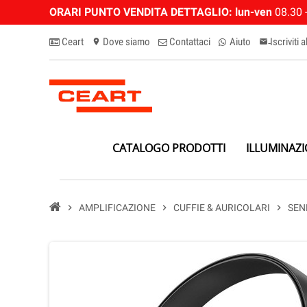
ORARI PUNTO VENDITA DETTAGLIO:
lun-ven
08.30 -
Ceart
Dove siamo
Contattaci
Aiuto
Iscriviti 
location_on
email-n
CATALOGO PRODOTTI
ILLUMINAZ
chevron_right
AMPLIFICAZIONE
chevron_right
CUFFIE & AURICOLARI
chevron_right
SEN