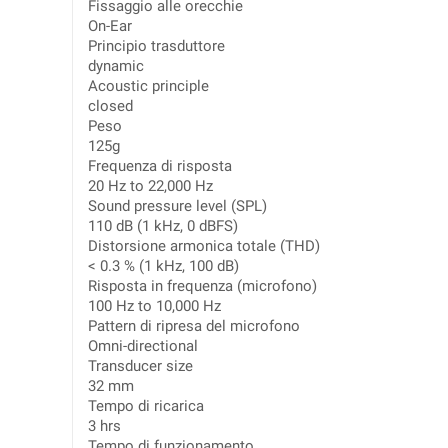
Fissaggio alle orecchie
On-Ear
Principio trasduttore
dynamic
Acoustic principle
closed
Peso
125g
Frequenza di risposta
20 Hz to 22,000 Hz
Sound pressure level (SPL)
110 dB (1 kHz, 0 dBFS)
Distorsione armonica totale (THD)
< 0.3 % (1 kHz, 100 dB)
Risposta in frequenza (microfono)
100 Hz to 10,000 Hz
Pattern di ripresa del microfono
Omni-directional
Transducer size
32 mm
Tempo di ricarica
3 hrs
Tempo di funzionamento