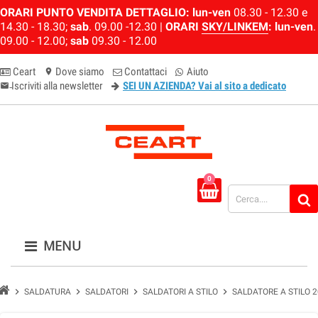
ORARI PUNTO VENDITA DETTAGLIO:
lun-ven
08.30 - 12.30 e
14.30 - 18.30;
sab
. 09.00 -12.30 |
ORARI
SKY/LINKEM
:
lun-ven
.
09.00 - 12.00;
sab
09.30 - 12.00
Ceart
Dove siamo
Contattaci
Aiuto
location_on
Iscriviti alla newsletter
SEI UN AZIENDA? Vai al sito a dedicato
email-newsletter
0
MENU
chevron_right
chevron_right
chevron_right
chevron_right
SALDATURA
SALDATORI
SALDATORI A STILO
SALDATORE A STILO 