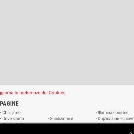
giorna le preferenze dei Cookies
PAGINE
• Chi siamo
• Illuminazione led
• Dove siamo
• Spedizione e
• Duplicazione chiavi
• Cookie Policy
consegna
• Duplicazione
• Privacy Policy
• Condizioni di
radiocomandi e
close