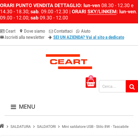
ORARI PUNTO VENDITA DETTAGLIO:
lun-ven
08.30 - 12.30 e
14.30 - 18.30;
sab
. 09.00 -12.30 |
ORARI
SKY/LINKEM
:
lun-ven
.
09.00 - 12.00;
sab
09.30 - 12.00
Ceart
Dove siamo
Contattaci
Aiuto
location_on
Iscriviti alla newsletter
SEI UN AZIENDA? Vai al sito a dedicato
email-newsletter
0
MENU
chevron_right
chevron_right
chevron_right
SALDATURA
SALDATORI
Mini saldatore USB - Stilo 8W - Tascabile