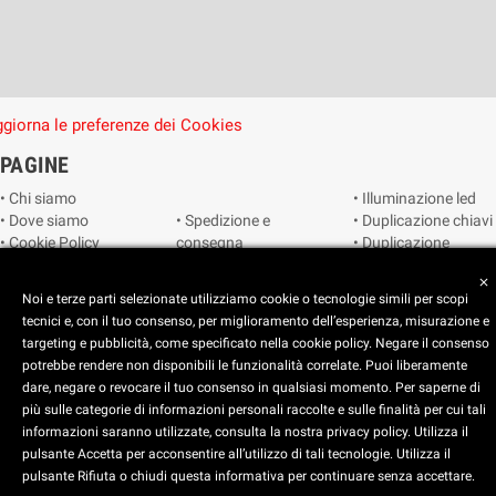
giorna le preferenze dei Cookies
PAGINE
• Chi siamo
• Illuminazione led
• Dove siamo
• Spedizione e
• Duplicazione chiavi
• Cookie Policy
consegna
• Duplicazione
• Privacy Policy
• Condizioni di
radiocomandi e
close
• Reimposta le
vendita
telecomandi
Noi e terze parti selezionate utilizziamo cookie o tecnologie simili per scopi
preferenze dei
• Catalogo
• Smart home
tecnici e, con il tuo consenso, per miglioramento dell’esperienza, misurazione e
cookie
• Video sorveglianza
targeting e pubblicità, come specificato nella cookie policy. Negare il consenso
potrebbe rendere non disponibili le funzionalità correlate. Puoi liberamente
dare, negare o revocare il tuo consenso in qualsiasi momento. Per saperne di
Copyright © 2025 CEART | Negozio di elettronica Torino
più sulle categorie di informazioni personali raccolte e sulle finalità per cui tali
x
C.E.A.R.T. Elettronica
informazioni saranno utilizzate, consulta la nostra privacy policy. Utilizza il
4.5
star
star
star
star
star_half
pulsante Accetta per acconsentire all’utilizzo di tali tecnologie. Utilizza il
pulsante Rifiuta o chiudi questa informativa per continuare senza accettare.
Basato su
914
recensioni