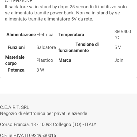
ATTENZIONE:
Il saldatore va in stand-by dopo 25 secondi di inutilizzo solo
se alimentato tramite power bank. Non va in stand-by se
alimentato tramite alimentatore 5V da rete.
380/400
Alimentazione
Elettrica
Temperatura
°C
Tensione di
Funzioni
Saldatore
5 V
funzionamento
Materiale
Plastico
Marca
Join
corpo
Potenza
8 W
C.E.A.R.T. SRL
Negozio di elettronica per privati e aziende
Corso Francia, 18 - 10093 Collegno (TO) - ITALY
C.F. ie P.IVA IT09249530016