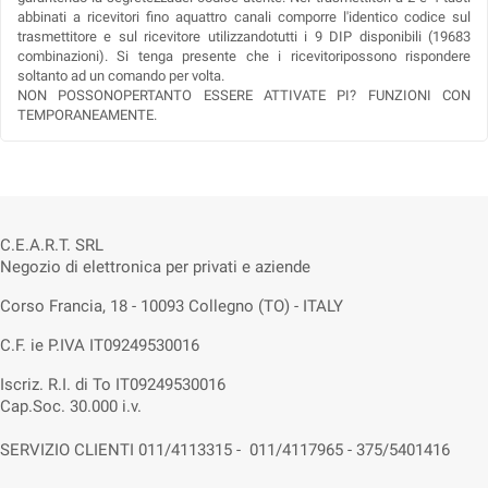
abbinati a ricevitori
fino aquattro canali comporre l'identico codice sul
trasmettitore e sul ricevitore utilizzandotutti i 9 DIP disponibili (19683
combinazioni). Si tenga presente che
i ricevitoripossono rispondere
soltanto ad un comando per volta.
NON POSSONOPERTANTO ESSERE ATTIVATE PI? FUNZIONI CON
TEMPORANEAMENTE.
C.E.A.R.T. SRL
Negozio di elettronica per privati e aziende
Corso Francia, 18 - 10093 Collegno (TO) - ITALY
C.F. ie P.IVA IT09249530016
Iscriz. R.I. di To IT09249530016
Cap.Soc. 30.000 i.v.
SERVIZIO CLIENTI 011/4113315 - 011/4117965 - 375/5401416