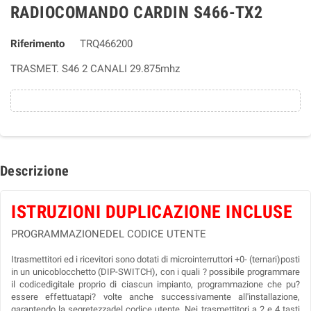
RADIOCOMANDO CARDIN S466-TX2
Riferimento
TRQ466200
TRASMET. S46 2 CANALI 29.875mhz
Descrizione
ISTRUZIONI DUPLICAZIONE INCLUSE
PROGRAMMAZIONEDEL CODICE UTENTE
Itrasmettitori ed i ricevitori sono dotati di microinterruttori +0- (ternari)posti
in un unicoblocchetto (DIP-SWITCH), con i quali ? possibile programmare
il codicedigitale proprio di ciascun impianto, programmazione che pu?
essere
effettuatapi? volte anche successivamente all'installazione,
garantendo la segretezzadel codice utente. Nei trasmettitori a 2 e 4 tasti