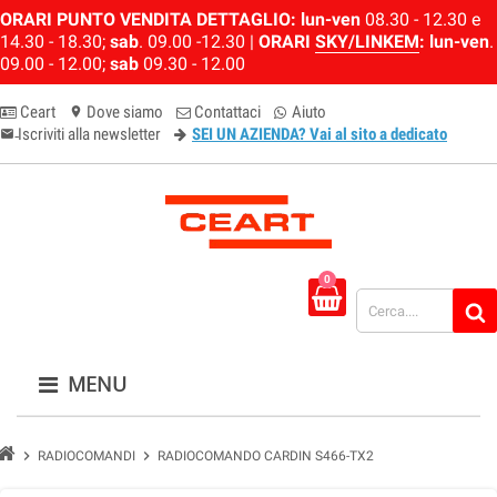
ORARI PUNTO VENDITA DETTAGLIO:
lun-ven
08.30 - 12.30 e
14.30 - 18.30;
sab
. 09.00 -12.30 |
ORARI
SKY/LINKEM
:
lun-ven
.
09.00 - 12.00;
sab
09.30 - 12.00
Ceart
Dove siamo
Contattaci
Aiuto
location_on
Iscriviti alla newsletter
SEI UN AZIENDA? Vai al sito a dedicato
email-newsletter
0
MENU
chevron_right
chevron_right
RADIOCOMANDI
RADIOCOMANDO CARDIN S466-TX2