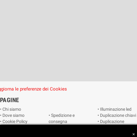
giorna le preferenze dei Cookies
PAGINE
• Chi siamo
• Illuminazione led
• Dove siamo
• Spedizione e
• Duplicazione chiavi
• Cookie Policy
consegna
• Duplicazione
• Privacy Policy
• Condizioni di
radiocomandi e
• Reimposta le
vendita
telecomandi
close