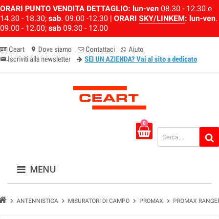
ORARI PUNTO VENDITA DETTAGLIO:
lun-ven
08.30 - 12.30 e
14.30 - 18.30;
sab
. 09.00 -12.30 |
ORARI
SKY/LINKEM
:
lun-ven
.
09.00 - 12.00;
sab
09.30 - 12.00
Ceart
Dove siamo
Contattaci
Aiuto
location_on
Iscriviti alla newsletter
SEI UN AZIENDA? Vai al sito a dedicato
email-newsletter
0
MENU
chevron_right
chevron_right
chevron_right
chevron_right
ANTENNISTICA
MISURATORI DI CAMPO
PROMAX
PROMAX RANGER