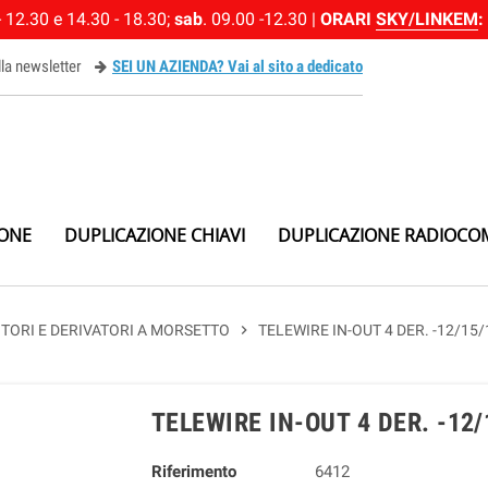
 12.30 e 14.30 - 18.30;
sab
. 09.00 -12.30 |
ORARI
SKY/LINKEM
:
alla newsletter
SEI UN AZIENDA? Vai al sito a dedicato
ewsletter
IONE
DUPLICAZIONE CHIAVI
DUPLICAZIONE RADIOCO
ITORI E DERIVATORI A MORSETTO
chevron_right
TELEWIRE IN-OUT 4 DER. -12/1
TELEWIRE IN-OUT 4 DER. -12
Riferimento
6412