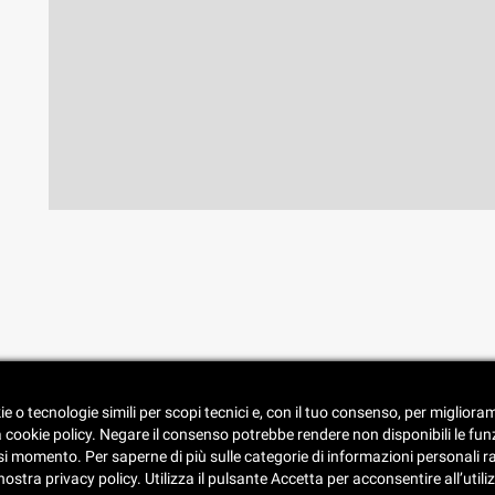
• Spedizione e consegna
ie o tecnologie simili per scopi tecnici e, con il tuo consenso, per miglior
• Condizioni di vendita
a cookie policy. Negare il consenso potrebbe rendere non disponibili le fun
• Catalogo
 momento. Per saperne di più sulle categorie di informazioni personali racco
stra privacy policy. Utilizza il pulsante Accetta per acconsentire all’utilizz