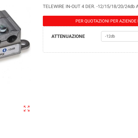
TELEWIRE IN-OUT 4 DER. -12/15/18/20/24d
PER QUOTAZIONI PER AZIENDE 
ATTENUAZIONE
zoom_out_map