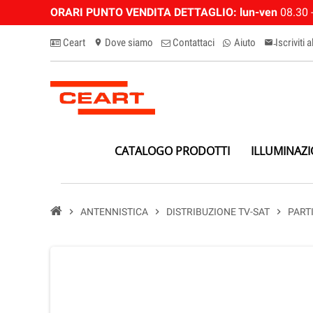
ORARI PUNTO VENDITA DETTAGLIO:
lun-ven
08.30 -
Ceart
Dove siamo
Contattaci
Aiuto
Iscriviti 
location_on
email-n
CATALOGO PRODOTTI
ILLUMINAZ
chevron_right
ANTENNISTICA
chevron_right
DISTRIBUZIONE TV-SAT
chevron_right
PART