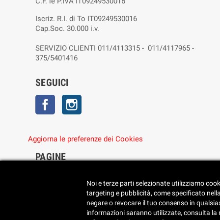
C.F. ie P.IVA IT09249530016
Iscriz. R.I. di To IT09249530016
Cap.Soc. 30.000 i.v.
SERVIZIO CLIENTI 011/4113315 - 011/4117965 -
375/5401416
SEGUICI
Facebook
Instagram
Aggiorna le preferenze dei Cookies
PAGINE
• Chi siamo
• Dove siamo
Noi e terze parti selezionate utilizziamo cook
• Cookie Policy
targeting e pubblicità, come specificato nell
• Privacy Policy
negare o revocare il tuo consenso in qualsiasi
• Reimposta le preferenze dei cookie
informazioni saranno utilizzate, consulta la no