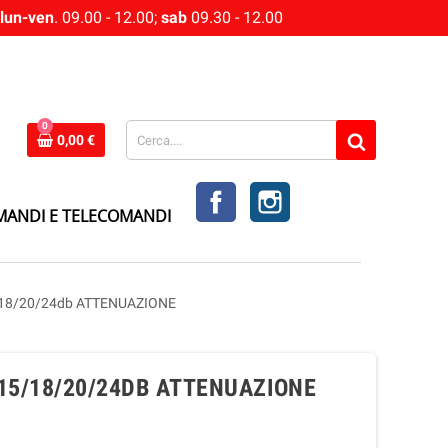
lun-ven
. 09.00 - 12.00;
sab
09.30 - 12.00
0
0,00 €
FACEBOOK
INSTAGRAM
MANDI E TELECOMANDI
5/18/20/24db ATTENUAZIONE
/15/18/20/24DB ATTENUAZIONE