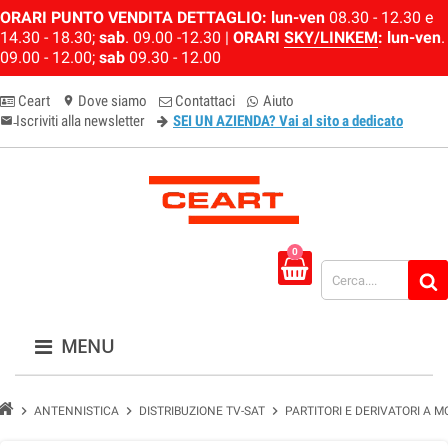
ORARI PUNTO VENDITA DETTAGLIO:
lun-ven
08.30 - 12.30 e
14.30 - 18.30;
sab
. 09.00 -12.30 |
ORARI
SKY/LINKEM
:
lun-ven
.
09.00 - 12.00;
sab
09.30 - 12.00
Ceart
Dove siamo
Contattaci
Aiuto
location_on
Iscriviti alla newsletter
SEI UN AZIENDA? Vai al sito a dedicato
email-newsletter
0
MENU
chevron_right
chevron_right
chevron_right
ANTENNISTICA
DISTRIBUZIONE TV-SAT
PARTITORI E DERIVATORI A 