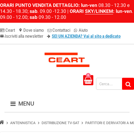
ORARI PUNTO VENDITA DETTAGLIO:
lun-ven
08.30 - 12.30 e
14.30 - 18.30;
sab
. 09.00 -12.30 |
ORARI
SKY/LINKEM
:
lun-ven
.
09.00 - 12.00;
sab
09.30 - 12.00
Ceart
Dove siamo
Contattaci
Aiuto
location_on
Iscriviti alla newsletter
SEI UN AZIENDA? Vai al sito a dedicato
email-newsletter
0
MENU
chevron_right
chevron_right
chevron_right
ANTENNISTICA
DISTRIBUZIONE TV-SAT
PARTITORI E DERIVATORI A 