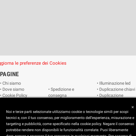
giorna le preferenze dei Cookies
PAGINE
• Chi siamo
• Illuminazione led
• Dove siamo
• Spedizione e
• Duplicazione chiavi
• Cookie Policy
consegna
• Duplicazione
• Privacy Policy
• Condizioni di
radiocomandi e
• Reimposta le
vendita
telecomandi
close
Noi e terze parti selezionate utilizziamo cookie o tecnologie simili per scopi
preferenze dei
• Catalogo
• Smart home
tecnici e, con il tuo consenso, per miglioramento dell’esperienza, misurazione e
cookie
• Video sorveglianza
targeting e pubblicità, come specificato nella cookie policy. Negare il consenso
potrebbe rendere non disponibili le funzionalità correlate. Puoi liberamente
Copyright © 2025 CEART | Negozio di elettronica Torino