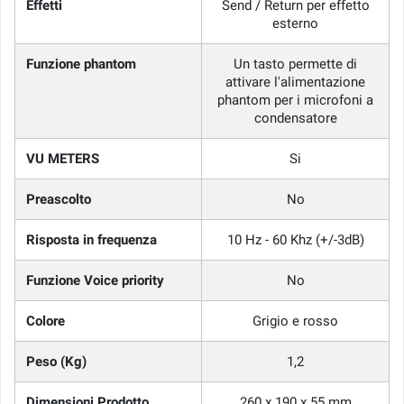
Effetti
Send / Return per effetto
esterno
Funzione phantom
Un tasto permette di
attivare l'alimentazione
phantom per i microfoni a
condensatore
VU METERS
Si
Preascolto
No
Risposta in frequenza
10 Hz - 60 Khz (+/-3dB)
Funzione Voice priority
No
Colore
Grigio e rosso
Peso (Kg)
1,2
Dimensioni Prodotto
260 x 190 x 55 mm