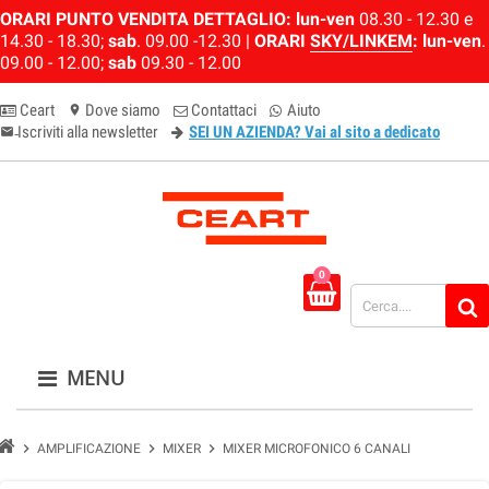
ORARI PUNTO VENDITA DETTAGLIO:
lun-ven
08.30 - 12.30 e
14.30 - 18.30;
sab
. 09.00 -12.30 |
ORARI
SKY/LINKEM
:
lun-ven
.
09.00 - 12.00;
sab
09.30 - 12.00
Ceart
Dove siamo
Contattaci
Aiuto
location_on
Iscriviti alla newsletter
SEI UN AZIENDA? Vai al sito a dedicato
email-newsletter
0
MENU
chevron_right
chevron_right
chevron_right
AMPLIFICAZIONE
MIXER
MIXER MICROFONICO 6 CANALI