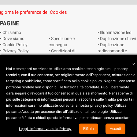
giorna le preferenze dei Cookies
PAGINE
• Chi siamo
• Illuminazione led
• Dove siamo
• Spedizione e
• Duplicazione chiavi
• Cookie Policy
consegna
• Duplicazione
• Privacy Policy
• Condizioni di
radiocomandi e
• Reimposta le
vendita
telecomandi
preferenze dei
• Catalogo
• Smart home
close
cookie
Noi e terze parti selezionate utilizziamo cookie o tecnologie simili per scopi
• Video sorveglianza
tecnici e, con il tuo consenso, per miglioramento dell’esperienza, misurazione e
targeting e pubblicità, come specificato nella cookie policy. Negare il consenso
Copyright © 2025 CEART | Negozio di elettronica Torino
potrebbe rendere non disponibili le funzionalità correlate. Puoi liberamente
dare, negare o revocare il tuo consenso in qualsiasi momento. Per saperne di
più sulle categorie di informazioni personali raccolte e sulle finalità per cui tali
x
C.E.A.R.T. Elettronica
informazioni saranno utilizzate, consulta la nostra privacy policy. Utilizza il
4.5
star
star
star
star
star_half
pulsante Accetta per acconsentire all’utilizzo di tali tecnologie. Utilizza il
pulsante Rifiuta o chiudi questa informativa per continuare senza accettare.
Basato su
914
recensioni
Leggi l’Informativa sulla Privacy
Rifiuta
Accedi