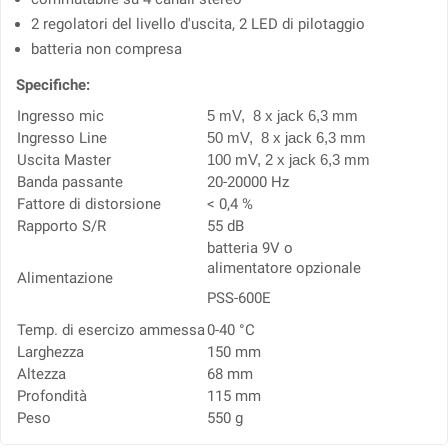
2 regolatori del livello d'uscita, 2 LED di pilotaggio
batteria non compresa
Specifiche:
Ingresso mic
5 mV, 8 x jack 6,3 mm
Ingresso Line
50 mV, 8 x jack 6,3 mm
Uscita Master
100 mV, 2 x jack 6,3 mm
Banda passante
20-20000 Hz
Fattore di distorsione
< 0,4 %
Rapporto S/R
55 dB
batteria 9V o
alimentatore opzionale
Alimentazione
PSS-600E
Temp. di esercizo ammessa
0-40 °C
Larghezza
150 mm
Altezza
68 mm
Profondità
115 mm
Peso
550 g