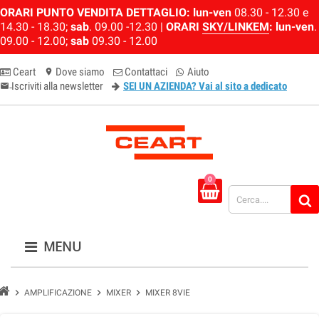
ORARI PUNTO VENDITA DETTAGLIO:
lun-ven
08.30 - 12.30 e
14.30 - 18.30;
sab
. 09.00 -12.30 |
ORARI
SKY/LINKEM
:
lun-ven
.
09.00 - 12.00;
sab
09.30 - 12.00
Ceart
Dove siamo
Contattaci
Aiuto
location_on
Iscriviti alla newsletter
SEI UN AZIENDA? Vai al sito a dedicato
email-newsletter
0
MENU
chevron_right
chevron_right
chevron_right
AMPLIFICAZIONE
MIXER
MIXER 8VIE