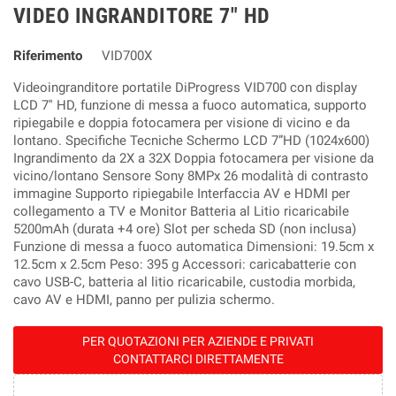
VIDEO INGRANDITORE 7" HD
Riferimento
VID700X
Videoingranditore portatile DiProgress VID700 con display
LCD 7'' HD, funzione di messa a fuoco automatica, supporto
ripiegabile e doppia fotocamera per visione di vicino e da
lontano. Specifiche Tecniche Schermo LCD 7”HD (1024x600)
Ingrandimento da 2X a 32X Doppia fotocamera per visione da
vicino/lontano Sensore Sony 8MPx 26 modalità di contrasto
immagine Supporto ripiegabile Interfaccia AV e HDMI per
collegamento a TV e Monitor Batteria al Litio ricaricabile
5200mAh (durata +4 ore) Slot per scheda SD (non inclusa)
Funzione di messa a fuoco automatica Dimensioni: 19.5cm x
12.5cm x 2.5cm Peso: 395 g Accessori: caricabatterie con
cavo USB-C, batteria al litio ricaricabile, custodia morbida,
cavo AV e HDMI, panno per pulizia schermo.
PER QUOTAZIONI PER AZIENDE E PRIVATI
CONTATTARCI DIRETTAMENTE