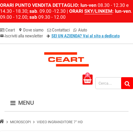
ORARI PUNTO VENDITA DETTAGLIO:
lun-ven
08.30 - 12.30 e
14.30 - 18.30;
sab
. 09.00 -12.30 |
ORARI
SKY/LINKEM
:
lun-ven
.
09.00 - 12.00;
sab
09.30 - 12.00
Ceart
Dove siamo
Contattaci
Aiuto
location_on
Iscriviti alla newsletter
SEI UN AZIENDA? Vai al sito a dedicato
email-newsletter
0
MENU
chevron_right
chevron_right
MICROSCOPI
VIDEO INGRANDITORE 7" HD