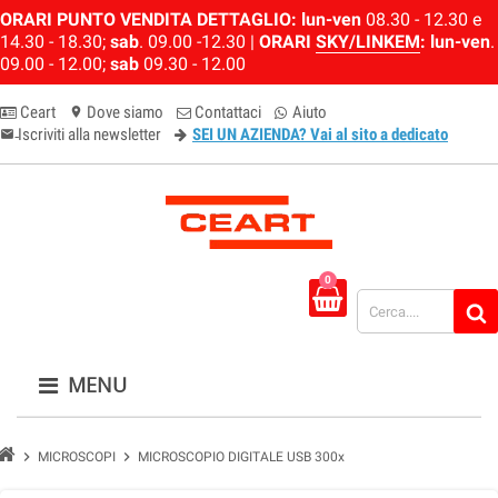
ORARI PUNTO VENDITA DETTAGLIO:
lun-ven
08.30 - 12.30 e
14.30 - 18.30;
sab
. 09.00 -12.30 |
ORARI
SKY/LINKEM
:
lun-ven
.
09.00 - 12.00;
sab
09.30 - 12.00
Ceart
Dove siamo
Contattaci
Aiuto
location_on
Iscriviti alla newsletter
SEI UN AZIENDA? Vai al sito a dedicato
email-newsletter
0
MENU
chevron_right
chevron_right
MICROSCOPI
MICROSCOPIO DIGITALE USB 300x