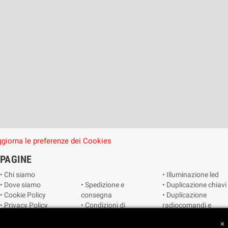
giorna le preferenze dei Cookies
PAGINE
• Chi siamo
• Illuminazione led
• Dove siamo
• Spedizione e
• Duplicazione chiavi
• Cookie Policy
consegna
• Duplicazione
• Privacy Policy
• Condizioni di
radiocomandi e
• Reimposta le
vendita
telecomandi
close
preferenze dei
• Catalogo
• Smart home