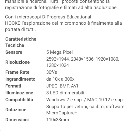
mansioni e ricerche. Tutti i prodotti consentono la
registrazione di fotografie e filmati ad alta risoluzione.
Con i microscopi DiProgress Educational
HOOKE l’esplorazione del micromondo è finalmente alla
portata di tutti.
Caratteristiche
Tecniche
Sensore
5 Mega Pixel
2592×1944, 2048×1536, 1920×1080,
Risoluzione
1280×1024
Frame Rate
30f/s
Ingrandimento
da 10x a 300x
Formati
JPEG, BMP, AVI
Illuminazione
8 LED dimmerabili
Compatibilità
Windows 7 e sup. / MAC 10.12 e sup.
Supporto per vetrini, calibro, software
Dotazione
MicroCapture+
Dimensioni
110x33mm