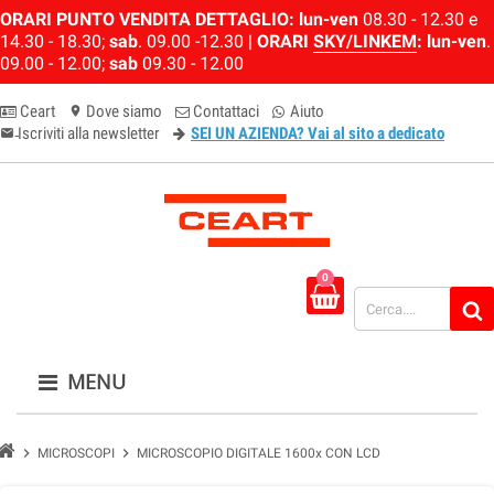
ORARI PUNTO VENDITA DETTAGLIO:
lun-ven
08.30 - 12.30 e
14.30 - 18.30;
sab
. 09.00 -12.30 |
ORARI
SKY/LINKEM
:
lun-ven
.
09.00 - 12.00;
sab
09.30 - 12.00
Ceart
Dove siamo
Contattaci
Aiuto
location_on
Iscriviti alla newsletter
SEI UN AZIENDA? Vai al sito a dedicato
email-newsletter
0
MENU
chevron_right
chevron_right
MICROSCOPI
MICROSCOPIO DIGITALE 1600x CON LCD