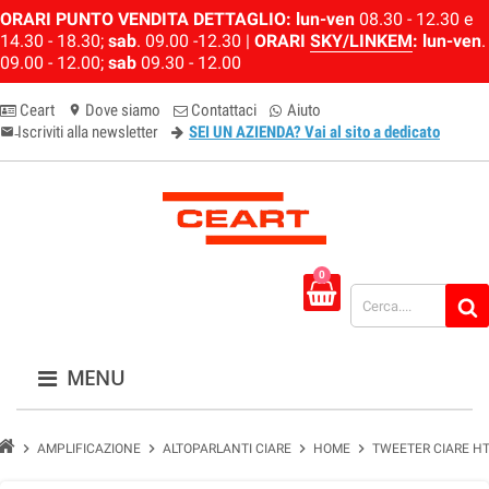
ORARI PUNTO VENDITA DETTAGLIO:
lun-ven
08.30 - 12.30 e
14.30 - 18.30;
sab
. 09.00 -12.30 |
ORARI
SKY/LINKEM
:
lun-ven
.
09.00 - 12.00;
sab
09.30 - 12.00
Ceart
Dove siamo
Contattaci
Aiuto
location_on
Iscriviti alla newsletter
SEI UN AZIENDA? Vai al sito a dedicato
email-newsletter
0
MENU
chevron_right
chevron_right
chevron_right
chevron_right
AMPLIFICAZIONE
ALTOPARLANTI CIARE
HOME
TWEETER CIARE H