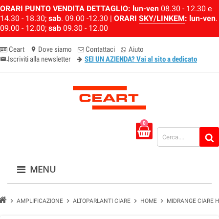
ORARI PUNTO VENDITA DETTAGLIO:
lun-ven
08.30 - 12.30 e
14.30 - 18.30;
sab
. 09.00 -12.30 |
ORARI
SKY/LINKEM
:
lun-ven
.
09.00 - 12.00;
sab
09.30 - 12.00
Ceart
Dove siamo
Contattaci
Aiuto
location_on
Iscriviti alla newsletter
SEI UN AZIENDA? Vai al sito a dedicato
email-newsletter
0
MENU
chevron_right
chevron_right
chevron_right
chevron_right
AMPLIFICAZIONE
ALTOPARLANTI CIARE
HOME
MIDRANGE CIARE 