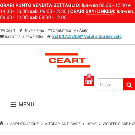
ORARI PUNTO VENDITA DETTAGLIO:
lun-ven
08.30 - 12.30 e
14.30 - 18.30;
sab
. 09.00 -12.30 |
ORARI
SKY/LINKEM
:
lun-ven
.
09.00 - 12.00;
sab
09.30 - 12.00
Ceart
Dove siamo
Contattaci
Aiuto
location_on
Iscriviti alla newsletter
SEI UN AZIENDA? Vai al sito a dedicato
email-newsletter
0
MENU
chevron_right
chevron_right
chevron_right
chevron_right
AMPLIFICAZIONE
ALTOPARLANTI CIARE
HOME
WOOFER CIARE HW