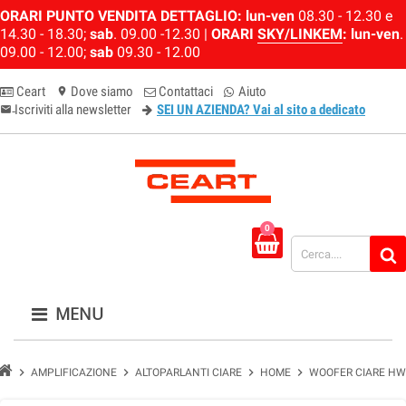
ORARI PUNTO VENDITA DETTAGLIO:
lun-ven
08.30 - 12.30 e
14.30 - 18.30;
sab
. 09.00 -12.30 |
ORARI
SKY/LINKEM
:
lun-ven
.
09.00 - 12.00;
sab
09.30 - 12.00
Ceart
Dove siamo
Contattaci
Aiuto
location_on
Iscriviti alla newsletter
SEI UN AZIENDA? Vai al sito a dedicato
email-newsletter
0
MENU
chevron_right
chevron_right
chevron_right
chevron_right
AMPLIFICAZIONE
ALTOPARLANTI CIARE
HOME
WOOFER CIARE HW