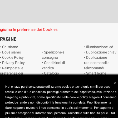
giorna le preferenze dei Cookies
PAGINE
• Chi siamo
• Illuminazione led
• Dove siamo
• Spedizione e
• Duplicazione chiavi
• Cookie Policy
consegna
• Duplicazione
• Privacy Policy
• Condizioni di
radiocomandi e
• Reimposta le
vendita
telecomandi
preferenze dei
• Catalogo
• Smart home
cookie
• Video sorveglianza
close
Noi e terze parti selezionate utilizziamo cookie o tecnologie simili per scopi
tecnici e, con il tuo consenso, per miglioramento dell’esperienza, misurazione e
Copyright © 2025 CEART | Negozio di elettronica Torino
targeting e pubblicità, come specificato nella cookie policy. Negare il consenso
potrebbe rendere non disponibili le funzionalità correlate. Puoi liberamente
dare, negare o revocare il tuo consenso in qualsiasi momento. Per saperne di
più sulle categorie di informazioni personali raccolte e sulle finalità per cui tali
x