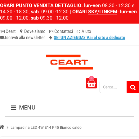
ORARI PUNTO VENDITA DETTAGLIO:
lun-ven
08.30 - 12.30 e
14.30 - 18.30;
sab
. 09.00 -12.30 |
ORARI
SKY/LINKEM
:
lun-ven
.
09.00 - 12.00;
sab
09.30 - 12.00
Ceart
Dove siamo
Contattaci
Aiuto
location_on
Iscriviti alla newsletter
SEI UN AZIENDA? Vai al sito a dedicato
email-newsletter
0
MENU
chevron_right
Lampadina LED 4W E14 P45 Bianco caldo