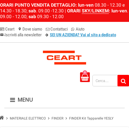
ORARI PUNTO VENDITA DETTAGLIO:
lun-ven
08.30 - 12.30 e
14.30 - 18.30;
sab
. 09.00 -12.30 |
ORARI
SKY/LINKEM
:
lun-ven
.
09.00 - 12.00;
sab
09.30 - 12.00
Ceart
Dove siamo
Contattaci
Aiuto
location_on
Iscriviti alla newsletter
SEI UN AZIENDA? Vai al sito a dedicato
email-newsletter
0
MENU
chevron_right
chevron_right
chevron_right
MATERIALE ELETTRICO
FINDER
FINDER Kit Tapparelle YESLY