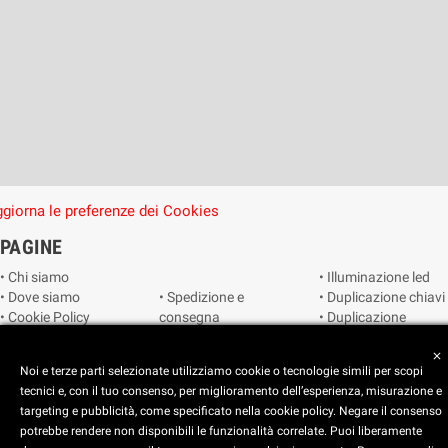
giorna le preferenze dei Cookies
PAGINE
• Chi siamo
• Illuminazione led
• Dove siamo
• Spedizione e
• Duplicazione chiavi
• Cookie Policy
consegna
• Duplicazione
• Privacy Policy
• Condizioni di
radiocomandi e
• Reimposta le
vendita
telecomandi
close
Noi e terze parti selezionate utilizziamo cookie o tecnologie simili per scopi
preferenze dei
• Catalogo
• Smart home
tecnici e, con il tuo consenso, per miglioramento dell’esperienza, misurazione e
cookie
• Video sorveglianza
targeting e pubblicità, come specificato nella cookie policy. Negare il consenso
potrebbe rendere non disponibili le funzionalità correlate. Puoi liberamente