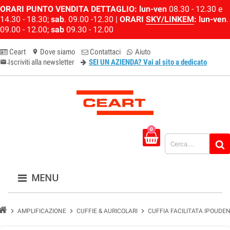
ORARI PUNTO VENDITA DETTAGLIO:
lun-ven
08.30 - 12.30 e
14.30 - 18.30;
sab
. 09.00 -12.30 |
ORARI
SKY/LINKEM
:
lun-ven
.
09.00 - 12.00;
sab
09.30 - 12.00
Ceart
Dove siamo
Contattaci
Aiuto
location_on
Iscriviti alla newsletter
SEI UN AZIENDA? Vai al sito a dedicato
email-newsletter
0
MENU
chevron_right
chevron_right
chevron_right
AMPLIFICAZIONE
CUFFIE & AURICOLARI
CUFFIA FACILITATA IPOUDEN