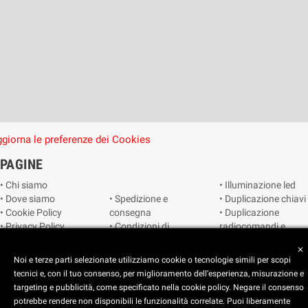
giorna le preferenze dei Cookies
PAGINE
• Chi siamo
• Illuminazione led
• Dove siamo
• Spedizione e
• Duplicazione chiavi
• Cookie Policy
consegna
• Duplicazione
• Privacy Policy
• Condizioni di
radiocomandi e
• Reimposta le
vendita
telecomandi
close
preferenze dei
• Catalogo
• Smart home
Noi e terze parti selezionate utilizziamo cookie o tecnologie simili per scopi
cookie
• Video sorveglianza
tecnici e, con il tuo consenso, per miglioramento dell’esperienza, misurazione e
targeting e pubblicità, come specificato nella cookie policy. Negare il consenso
potrebbe rendere non disponibili le funzionalità correlate. Puoi liberamente
Copyright © 2025 CEART | Negozio di elettronica Torino