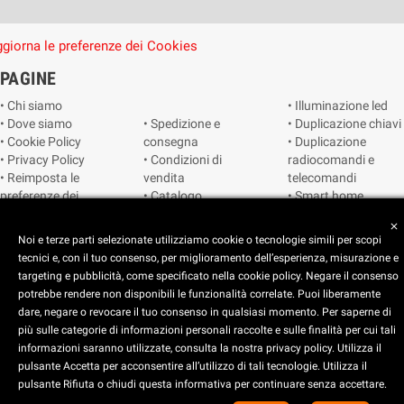
giorna le preferenze dei Cookies
PAGINE
• Chi siamo
• Illuminazione led
• Dove siamo
• Spedizione e
• Duplicazione chiavi
• Cookie Policy
consegna
• Duplicazione
• Privacy Policy
• Condizioni di
radiocomandi e
• Reimposta le
vendita
telecomandi
preferenze dei
• Catalogo
• Smart home
cookie
• Video sorveglianza
close
Noi e terze parti selezionate utilizziamo cookie o tecnologie simili per scopi
tecnici e, con il tuo consenso, per miglioramento dell’esperienza, misurazione e
Copyright © 2025 CEART | Negozio di elettronica Torino
targeting e pubblicità, come specificato nella cookie policy. Negare il consenso
potrebbe rendere non disponibili le funzionalità correlate. Puoi liberamente
dare, negare o revocare il tuo consenso in qualsiasi momento. Per saperne di
più sulle categorie di informazioni personali raccolte e sulle finalità per cui tali
x
C.E.A.R.T. Elettronica
informazioni saranno utilizzate, consulta la nostra privacy policy. Utilizza il
4.5
star
star
star
star
star_half
pulsante Accetta per acconsentire all’utilizzo di tali tecnologie. Utilizza il
pulsante Rifiuta o chiudi questa informativa per continuare senza accettare.
Basato su
914
recensioni