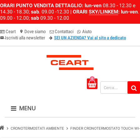
ORARI PUNTO VENDITA DETTAGLIO:
lun-ven
08.30 - 12.30 e
14.30 - 18.30;
sab
. 09.00 -12.30 |
ORARI
SKY/LINKEM
:
lun-ven
.
09.00 - 12.00;
sab
09.30 - 12.00
Ceart
Dove siamo
Contattaci
Aiuto
location_on
Iscriviti alla newsletter
SEI UN AZIENDA? Vai al sito a dedicato
email-newsletter
0
MENU
chevron_right
chevron_right
CRONOTERMOSTATI AMBIENTE
FINDER CRONOTERMOSTATO TOUCH WI-FI