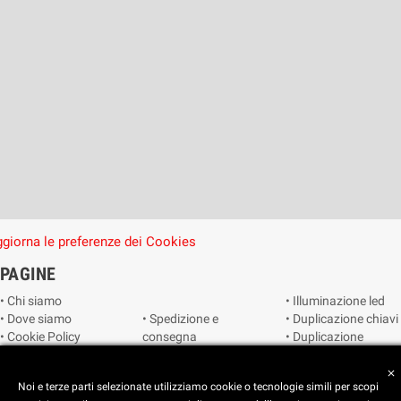
giorna le preferenze dei Cookies
PAGINE
• Chi siamo
• Illuminazione led
• Dove siamo
• Spedizione e
• Duplicazione chiavi
• Cookie Policy
consegna
• Duplicazione
• Privacy Policy
• Condizioni di
radiocomandi e
• Reimposta le
vendita
telecomandi
close
Noi e terze parti selezionate utilizziamo cookie o tecnologie simili per scopi
preferenze dei
• Catalogo
• Smart home