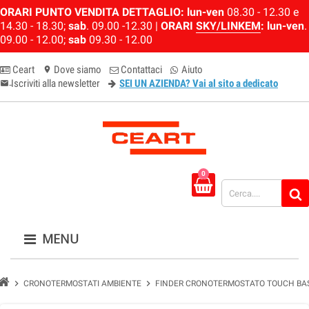
ORARI PUNTO VENDITA DETTAGLIO:
lun-ven
08.30 - 12.30 e
14.30 - 18.30;
sab
. 09.00 -12.30 |
ORARI
SKY/LINKEM
:
lun-ven
.
09.00 - 12.00;
sab
09.30 - 12.00
Ceart
Dove siamo
Contattaci
Aiuto
location_on
Iscriviti alla newsletter
SEI UN AZIENDA? Vai al sito a dedicato
email-newsletter
0
MENU
chevron_right
chevron_right
CRONOTERMOSTATI AMBIENTE
FINDER CRONOTERMOSTATO TOUCH BAS