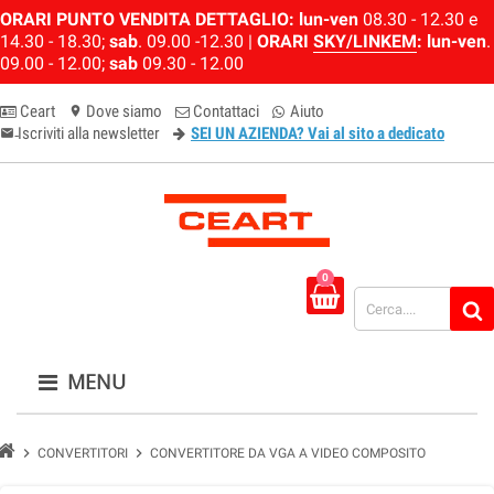
ORARI PUNTO VENDITA DETTAGLIO:
lun-ven
08.30 - 12.30 e
14.30 - 18.30;
sab
. 09.00 -12.30 |
ORARI
SKY/LINKEM
:
lun-ven
.
09.00 - 12.00;
sab
09.30 - 12.00
Ceart
Dove siamo
Contattaci
Aiuto
location_on
Iscriviti alla newsletter
SEI UN AZIENDA? Vai al sito a dedicato
email-newsletter
0
MENU
chevron_right
chevron_right
CONVERTITORI
CONVERTITORE DA VGA A VIDEO COMPOSITO