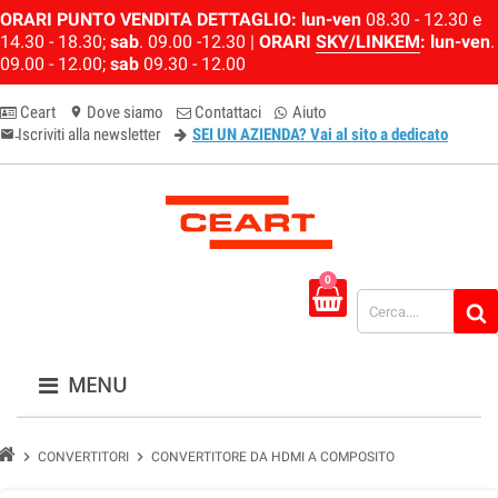
ORARI PUNTO VENDITA DETTAGLIO:
lun-ven
08.30 - 12.30 e
14.30 - 18.30;
sab
. 09.00 -12.30 |
ORARI
SKY/LINKEM
:
lun-ven
.
09.00 - 12.00;
sab
09.30 - 12.00
Ceart
Dove siamo
Contattaci
Aiuto
location_on
Iscriviti alla newsletter
SEI UN AZIENDA? Vai al sito a dedicato
email-newsletter
0
MENU
chevron_right
chevron_right
CONVERTITORI
CONVERTITORE DA HDMI A COMPOSITO