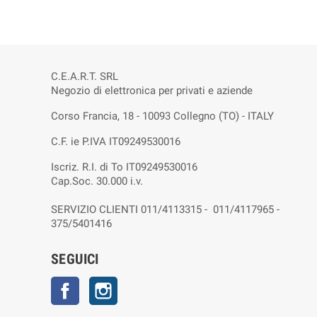
C.E.A.R.T. SRL
Negozio di elettronica per privati e aziende
Corso Francia, 18 - 10093 Collegno (TO) - ITALY
C.F. ie P.IVA IT09249530016
Iscriz. R.I. di To IT09249530016
Cap.Soc. 30.000 i.v.
SERVIZIO CLIENTI 011/4113315 - 011/4117965 -
375/5401416
SEGUICI
Facebook
Instagram