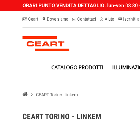
ORARI PUNTO VENDITA DETTAGLIO:
lun-ven
08.30 -
Ceart
Dove siamo
Contattaci
Aiuto
Iscriviti 
location_on
email-n
CATALOGO PRODOTTI
ILLUMINAZ
chevron_right
CEART Torino - linkem
CEART TORINO - LINKEM