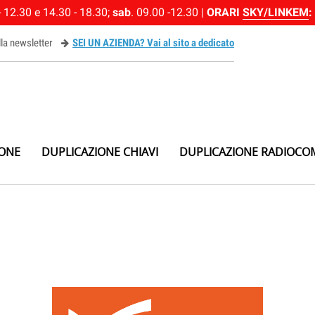
 12.30 e 14.30 - 18.30;
sab
. 09.00 -12.30 |
ORARI
SKY/LINKEM
:
alla newsletter
SEI UN AZIENDA? Vai al sito a dedicato
ewsletter
IONE
DUPLICAZIONE CHIAVI
DUPLICAZIONE RADIOCO