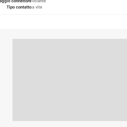
aggio connettore
volante
Tipo contatto
a vite