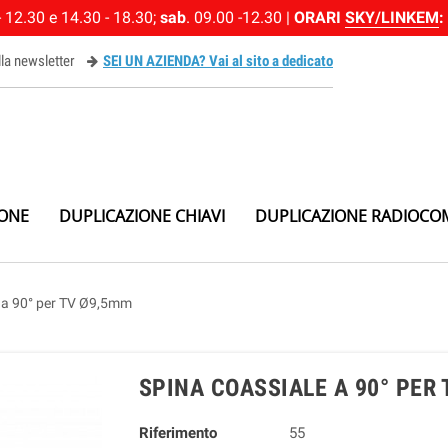
 12.30 e 14.30 - 18.30;
sab
. 09.00 -12.30 |
ORARI
SKY/LINKEM
:
alla newsletter
SEI UN AZIENDA? Vai al sito a dedicato
ewsletter
IONE
DUPLICAZIONE CHIAVI
DUPLICAZIONE RADIOCO
e a 90° per TV Ø9,5mm
SPINA COASSIALE A 90° PER
Riferimento
55