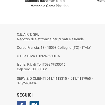
Diametro cavo nom
6 mm
Mont
Materiale Corpo
Plastico
C.E.A.R.T. SRL
Negozio di elettronica per privati e aziende
Corso Francia, 18 - 10093 Collegno (TO) - ITALY
C.F. ie P.IVA IT09249530016
Iscriz. R.I. di To IT09249530016
Cap.Soc. 30.000 i.v.
SERVIZIO CLIENTI 011/4113315 - 011/4117965 -
375/5401416
SEGUICI
Facebook
Instagram