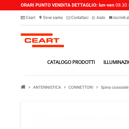
ORARI PUNTO VENDITA DETTAGLIO:
lun-ven
08.30 -
Ceart
Dove siamo
Contattaci
Aiuto
Iscriviti 
location_on
email-n
CATALOGO PRODOTTI
ILLUMINAZ
chevron_right
ANTENNISTICA
chevron_right
CONNETTORI
chevron_right
Spina coassial