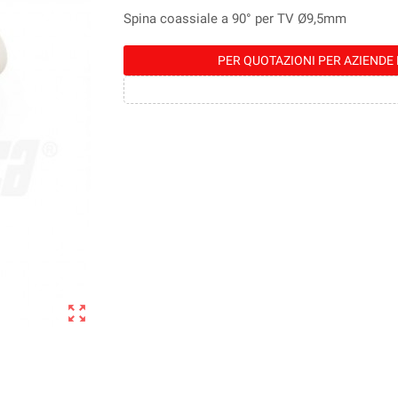
Spina coassiale a 90° per TV Ø9,5mm
PER QUOTAZIONI PER AZIENDE 
zoom_out_map