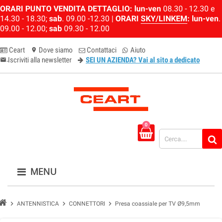
ORARI PUNTO VENDITA DETTAGLIO:
lun-ven
08.30 - 12.30 e
14.30 - 18.30;
sab
. 09.00 -12.30 |
ORARI
SKY/LINKEM
:
lun-ven
.
09.00 - 12.00;
sab
09.30 - 12.00
Ceart
Dove siamo
Contattaci
Aiuto
location_on
Iscriviti alla newsletter
SEI UN AZIENDA? Vai al sito a dedicato
email-newsletter
0
MENU
chevron_right
chevron_right
chevron_right
ANTENNISTICA
CONNETTORI
Presa coassiale per TV Ø9,5mm