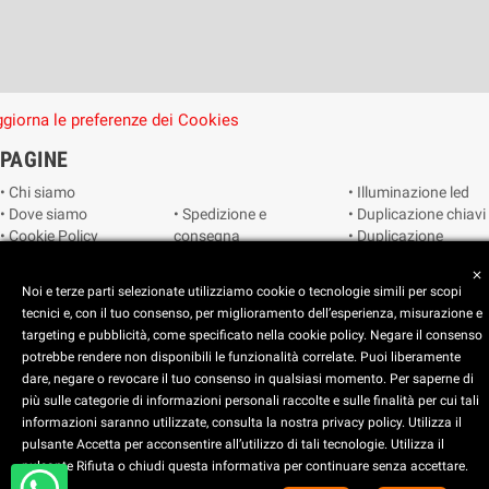
giorna le preferenze dei Cookies
PAGINE
• Chi siamo
• Illuminazione led
• Dove siamo
• Spedizione e
• Duplicazione chiavi
• Cookie Policy
consegna
• Duplicazione
• Privacy Policy
• Condizioni di
radiocomandi e
close
• Reimposta le
vendita
telecomandi
Noi e terze parti selezionate utilizziamo cookie o tecnologie simili per scopi
preferenze dei
• Catalogo
• Smart home
tecnici e, con il tuo consenso, per miglioramento dell’esperienza, misurazione e
cookie
• Video sorveglianza
targeting e pubblicità, come specificato nella cookie policy. Negare il consenso
potrebbe rendere non disponibili le funzionalità correlate. Puoi liberamente
dare, negare o revocare il tuo consenso in qualsiasi momento. Per saperne di
Copyright © 2025 CEART | Negozio di elettronica Torino
più sulle categorie di informazioni personali raccolte e sulle finalità per cui tali
x
C.E.A.R.T. Elettronica
informazioni saranno utilizzate, consulta la nostra privacy policy. Utilizza il
4.5
star
star
star
star
star_half
pulsante Accetta per acconsentire all’utilizzo di tali tecnologie. Utilizza il
pulsante Rifiuta o chiudi questa informativa per continuare senza accettare.
Basato su
914
recensioni