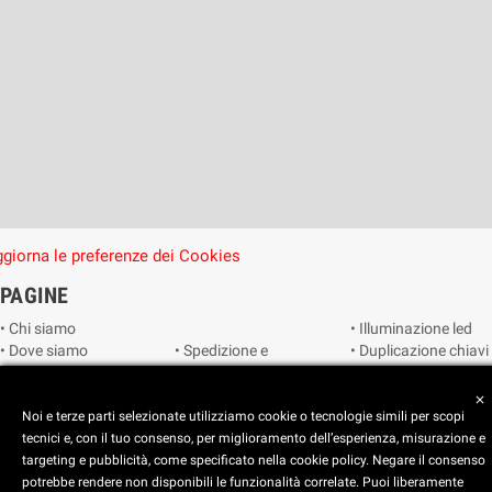
giorna le preferenze dei Cookies
PAGINE
• Chi siamo
• Illuminazione led
• Dove siamo
• Spedizione e
• Duplicazione chiavi
• Cookie Policy
consegna
• Duplicazione
• Privacy Policy
• Condizioni di
radiocomandi e
close
• Reimposta le
vendita
telecomandi
Noi e terze parti selezionate utilizziamo cookie o tecnologie simili per scopi
preferenze dei
• Catalogo
• Smart home
tecnici e, con il tuo consenso, per miglioramento dell’esperienza, misurazione e
cookie
• Video sorveglianza
targeting e pubblicità, come specificato nella cookie policy. Negare il consenso
potrebbe rendere non disponibili le funzionalità correlate. Puoi liberamente