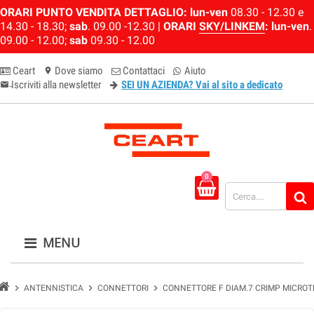
ORARI PUNTO VENDITA DETTAGLIO:
lun-ven
08.30 - 12.30 e
14.30 - 18.30;
sab
. 09.00 -12.30 |
ORARI
SKY/LINKEM
:
lun-ven
.
09.00 - 12.00;
sab
09.30 - 12.00
Ceart
Dove siamo
Contattaci
Aiuto
location_on
Iscriviti alla newsletter
SEI UN AZIENDA? Vai al sito a dedicato
email-newsletter
0
MENU
chevron_right
chevron_right
chevron_right
ANTENNISTICA
CONNETTORI
CONNETTORE F DIAM.7 CRIMP MICROT