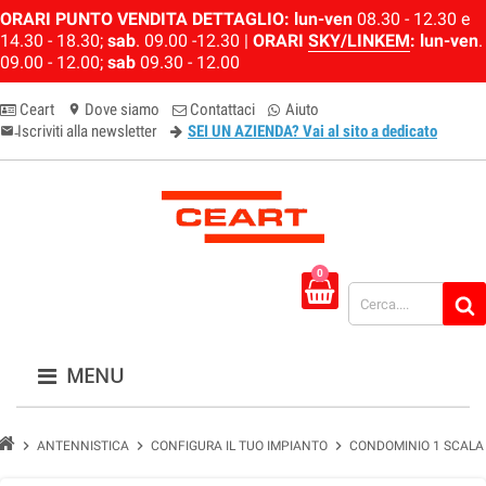
ORARI PUNTO VENDITA DETTAGLIO:
lun-ven
08.30 - 12.30 e
14.30 - 18.30;
sab
. 09.00 -12.30 |
ORARI
SKY/LINKEM
:
lun-ven
.
09.00 - 12.00;
sab
09.30 - 12.00
Ceart
Dove siamo
Contattaci
Aiuto
location_on
Iscriviti alla newsletter
SEI UN AZIENDA? Vai al sito a dedicato
email-newsletter
0
MENU
chevron_right
chevron_right
chevron_right
ANTENNISTICA
CONFIGURA IL TUO IMPIANTO
CONDOMINIO 1 SCALA 