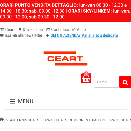
ORARI PUNTO VENDITA DETTAGLIO:
lun-ven
08.30 - 12.30 e
14.30 - 18.30;
sab
. 09.00 -12.30 |
ORARI
SKY/LINKEM
:
lun-ven
.
09.00 - 12.00;
sab
09.30 - 12.00
Ceart
Dove siamo
Contattaci
Aiuto
location_on
Iscriviti alla newsletter
SEI UN AZIENDA? Vai al sito a dedicato
email-newsletter
0
MENU
chevron_right
chevron_right
chevron_right
chevron
ANTENNISTICA
FIBRA OTTICA
COMPONENTI PASSIVI FIBRA OTTICA