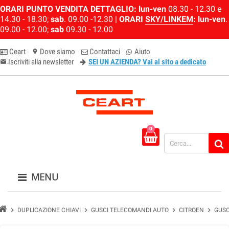
ORARI PUNTO VENDITA DETTAGLIO:
lun-ven
08.30 - 12.30 e
14.30 - 18.30;
sab
. 09.00 -12.30 |
ORARI
SKY/LINKEM
:
lun-ven
.
09.00 - 12.00;
sab
09.30 - 12.00
Ceart
Dove siamo
Contattaci
Aiuto
location_on
Iscriviti alla newsletter
SEI UN AZIENDA? Vai al sito a dedicato
email-newsletter
0
MENU
chevron_right
chevron_right
chevron_right
chevron_right
DUPLICAZIONE CHIAVI
GUSCI TELECOMANDI AUTO
CITROEN
GUSC