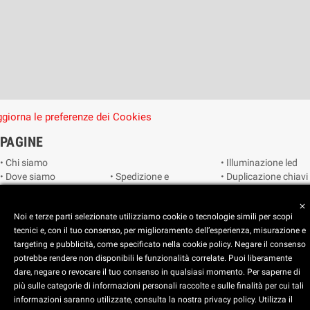
giorna le preferenze dei Cookies
PAGINE
• Chi siamo
• Illuminazione led
• Dove siamo
• Spedizione e
• Duplicazione chiavi
• Cookie Policy
consegna
• Duplicazione
• Privacy Policy
• Condizioni di
radiocomandi e
close
Noi e terze parti selezionate utilizziamo cookie o tecnologie simili per scopi
• Reimposta le
vendita
telecomandi
tecnici e, con il tuo consenso, per miglioramento dell’esperienza, misurazione e
preferenze dei
• Catalogo
• Smart home
targeting e pubblicità, come specificato nella cookie policy. Negare il consenso
cookie
• Video sorveglianza
potrebbe rendere non disponibili le funzionalità correlate. Puoi liberamente
dare, negare o revocare il tuo consenso in qualsiasi momento. Per saperne di
Copyright © 2025 CEART | Negozio di elettronica Torino
più sulle categorie di informazioni personali raccolte e sulle finalità per cui tali
x
C.E.A.R.T. Elettronica
informazioni saranno utilizzate, consulta la nostra privacy policy. Utilizza il