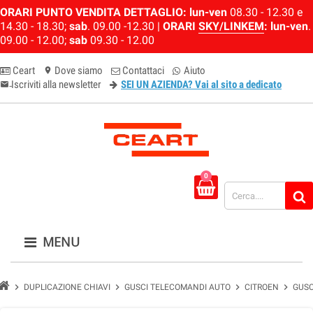
ORARI PUNTO VENDITA DETTAGLIO:
lun-ven
08.30 - 12.30 e
14.30 - 18.30;
sab
. 09.00 -12.30 |
ORARI
SKY/LINKEM
:
lun-ven
.
09.00 - 12.00;
sab
09.30 - 12.00
Ceart
Dove siamo
Contattaci
Aiuto
location_on
Iscriviti alla newsletter
SEI UN AZIENDA? Vai al sito a dedicato
email-newsletter
0
MENU
chevron_right
chevron_right
chevron_right
chevron_right
DUPLICAZIONE CHIAVI
GUSCI TELECOMANDI AUTO
CITROEN
GUSC