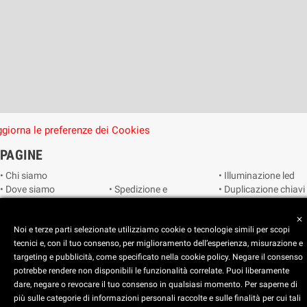
giorna le preferenze dei Cookies
PAGINE
• Chi siamo
• Illuminazione led
• Dove siamo
• Spedizione e
• Duplicazione chiavi
• Cookie Policy
consegna
• Duplicazione
• Privacy Policy
• Condizioni di
radiocomandi e
close
• Reimposta le
Noi e terze parti selezionate utilizziamo cookie o tecnologie simili per scopi
vendita
telecomandi
preferenze dei
tecnici e, con il tuo consenso, per miglioramento dell’esperienza, misurazione e
• Catalogo
• Smart home
cookie
targeting e pubblicità, come specificato nella cookie policy. Negare il consenso
• Video sorveglianza
potrebbe rendere non disponibili le funzionalità correlate. Puoi liberamente
dare, negare o revocare il tuo consenso in qualsiasi momento. Per saperne di
Copyright © 2025 CEART | Negozio di elettronica Torino
più sulle categorie di informazioni personali raccolte e sulle finalità per cui tali
x