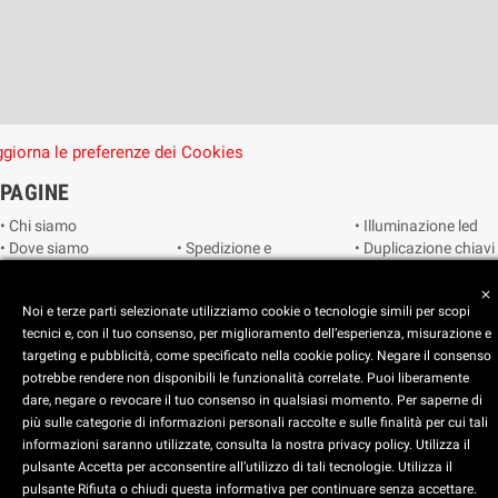
giorna le preferenze dei Cookies
PAGINE
• Chi siamo
• Illuminazione led
• Dove siamo
• Spedizione e
• Duplicazione chiavi
• Cookie Policy
consegna
• Duplicazione
• Privacy Policy
• Condizioni di
radiocomandi e
close
Noi e terze parti selezionate utilizziamo cookie o tecnologie simili per scopi
• Reimposta le
vendita
telecomandi
tecnici e, con il tuo consenso, per miglioramento dell’esperienza, misurazione e
preferenze dei
• Catalogo
• Smart home
targeting e pubblicità, come specificato nella cookie policy. Negare il consenso
cookie
• Video sorveglianza
potrebbe rendere non disponibili le funzionalità correlate. Puoi liberamente
dare, negare o revocare il tuo consenso in qualsiasi momento. Per saperne di
Copyright © 2025 CEART | Negozio di elettronica Torino
più sulle categorie di informazioni personali raccolte e sulle finalità per cui tali
x
C.E.A.R.T. Elettronica
informazioni saranno utilizzate, consulta la nostra privacy policy. Utilizza il
4.5
star
star
star
star
star_half
pulsante Accetta per acconsentire all’utilizzo di tali tecnologie. Utilizza il
pulsante Rifiuta o chiudi questa informativa per continuare senza accettare.
Basato su
914
recensioni