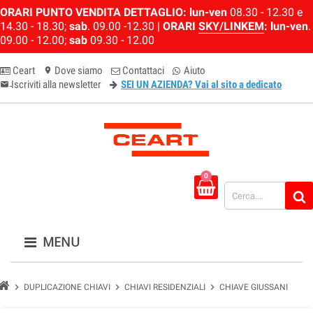
ORARI PUNTO VENDITA DETTAGLIO:
lun-ven
08.30 - 12.30 e
14.30 - 18.30;
sab
. 09.00 -12.30 |
ORARI
SKY/LINKEM
:
lun-ven
.
09.00 - 12.00;
sab
09.30 - 12.00
Ceart
Dove siamo
Contattaci
Aiuto
location_on
Iscriviti alla newsletter
SEI UN AZIENDA? Vai al sito a dedicato
email-newsletter
0
MENU
chevron_right
chevron_right
chevron_right
DUPLICAZIONE CHIAVI
CHIAVI RESIDENZIALI
CHIAVE GIUSSANI