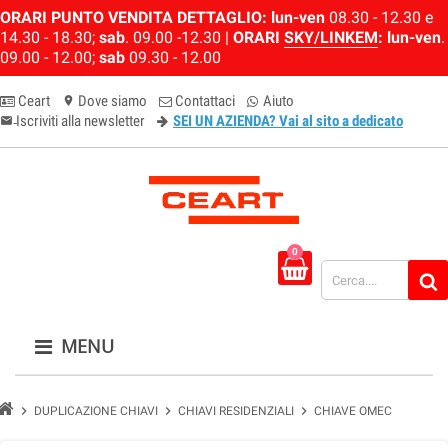
ORARI PUNTO VENDITA DETTAGLIO:
lun-ven
08.30 - 12.30 e
14.30 - 18.30;
sab
. 09.00 -12.30 |
ORARI
SKY/LINKEM
:
lun-ven
.
09.00 - 12.00;
sab
09.30 - 12.00
Ceart
Dove siamo
Contattaci
Aiuto
location_on
Iscriviti alla newsletter
SEI UN AZIENDA? Vai al sito a dedicato
email-newsletter
0
MENU
chevron_right
chevron_right
chevron_right
DUPLICAZIONE CHIAVI
CHIAVI RESIDENZIALI
CHIAVE OMEC