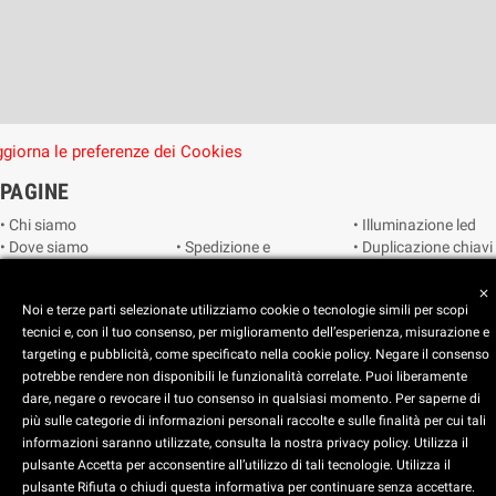
giorna le preferenze dei Cookies
PAGINE
• Chi siamo
• Illuminazione led
• Dove siamo
• Spedizione e
• Duplicazione chiavi
• Cookie Policy
consegna
• Duplicazione
• Privacy Policy
• Condizioni di
radiocomandi e
close
Noi e terze parti selezionate utilizziamo cookie o tecnologie simili per scopi
• Reimposta le
vendita
telecomandi
tecnici e, con il tuo consenso, per miglioramento dell’esperienza, misurazione e
preferenze dei
• Catalogo
• Smart home
targeting e pubblicità, come specificato nella cookie policy. Negare il consenso
cookie
• Video sorveglianza
potrebbe rendere non disponibili le funzionalità correlate. Puoi liberamente
dare, negare o revocare il tuo consenso in qualsiasi momento. Per saperne di
Copyright © 2025 CEART | Negozio di elettronica Torino
più sulle categorie di informazioni personali raccolte e sulle finalità per cui tali
x
C.E.A.R.T. Elettronica
informazioni saranno utilizzate, consulta la nostra privacy policy. Utilizza il
4.5
star
star
star
star
star_half
pulsante Accetta per acconsentire all’utilizzo di tali tecnologie. Utilizza il
pulsante Rifiuta o chiudi questa informativa per continuare senza accettare.
Basato su
914
recensioni