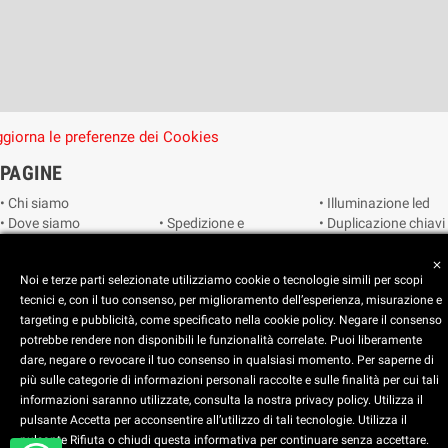
giorna le preferenze dei Cookies
PAGINE
• Chi siamo
• Illuminazione led
• Dove siamo
• Spedizione e
• Duplicazione chiavi
• Cookie Policy
consegna
• Duplicazione
• Privacy Policy
• Condizioni di
radiocomandi e
close
Noi e terze parti selezionate utilizziamo cookie o tecnologie simili per scopi
• Reimposta le
vendita
telecomandi
tecnici e, con il tuo consenso, per miglioramento dell’esperienza, misurazione e
preferenze dei
• Catalogo
• Smart home
targeting e pubblicità, come specificato nella cookie policy. Negare il consenso
cookie
• Video sorveglianza
potrebbe rendere non disponibili le funzionalità correlate. Puoi liberamente
dare, negare o revocare il tuo consenso in qualsiasi momento. Per saperne di
Copyright © 2025 CEART | Negozio di elettronica Torino
più sulle categorie di informazioni personali raccolte e sulle finalità per cui tali
x
C.E.A.R.T. Elettronica
informazioni saranno utilizzate, consulta la nostra privacy policy. Utilizza il
4.5
star
star
star
star
star_half
pulsante Accetta per acconsentire all’utilizzo di tali tecnologie. Utilizza il
pulsante Rifiuta o chiudi questa informativa per continuare senza accettare.
Basato su
914
recensioni