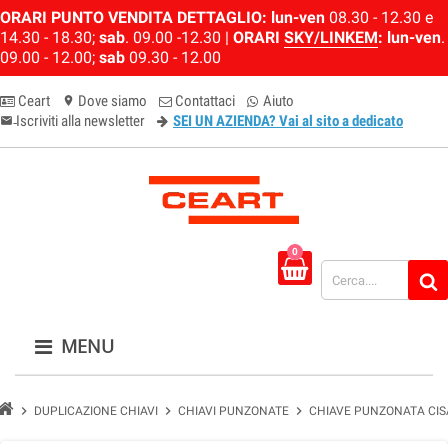
ORARI PUNTO VENDITA DETTAGLIO:
lun-ven
08.30 - 12.30 e
14.30 - 18.30;
sab
. 09.00 -12.30 |
ORARI
SKY/LINKEM
:
lun-ven
.
09.00 - 12.00;
sab
09.30 - 12.00
Ceart
Dove siamo
Contattaci
Aiuto
location_on
Iscriviti alla newsletter
SEI UN AZIENDA? Vai al sito a dedicato
email-newsletter
0
MENU
chevron_right
chevron_right
chevron_right
DUPLICAZIONE CHIAVI
CHIAVI PUNZONATE
CHIAVE PUNZONATA CIS