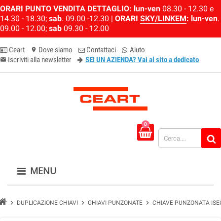
ORARI PUNTO VENDITA DETTAGLIO:
lun-ven
08.30 - 12.30 e
14.30 - 18.30;
sab
. 09.00 -12.30 |
ORARI
SKY/LINKEM
:
lun-ven
.
09.00 - 12.00;
sab
09.30 - 12.00
Ceart
Dove siamo
Contattaci
Aiuto
location_on
Iscriviti alla newsletter
SEI UN AZIENDA? Vai al sito a dedicato
email-newsletter
0
MENU
chevron_right
chevron_right
chevron_right
DUPLICAZIONE CHIAVI
CHIAVI PUNZONATE
CHIAVE PUNZONATA ISE