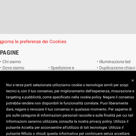
giorna le preferenze dei Cookies
PAGINE
• Chi siamo
• Illuminazione led
• Dove siamo
• Spedizione e
• Duplicazione chiavi
• Cookie Policy
consegna
• Duplicazione
• Privacy Policy
• Condizioni di
radiocomandi e
close
Noi e terze parti selezionate utilizziamo cookie o tecnologie simili per scopi
• Reimposta le
vendita
telecomandi
tecnici e, con il tuo consenso, per miglioramento dell’esperienza, misurazione e
preferenze dei
• Catalogo
• Smart home
targeting e pubblicità, come specificato nella cookie policy. Negare il consenso
cookie
• Video sorveglianza
potrebbe rendere non disponibili le funzionalità correlate. Puoi liberamente
dare, negare o revocare il tuo consenso in qualsiasi momento. Per saperne di
Copyright © 2025 CEART | Negozio di elettronica Torino
più sulle categorie di informazioni personali raccolte e sulle finalità per cui tali
x
C.E.A.R.T. Elettronica
informazioni saranno utilizzate, consulta la nostra privacy policy. Utilizza il
4.5
star
star
star
star
star_half
pulsante Accetta per acconsentire all’utilizzo di tali tecnologie. Utilizza il
pulsante Rifiuta o chiudi questa informativa per continuare senza accettare.
Basato su
914
recensioni