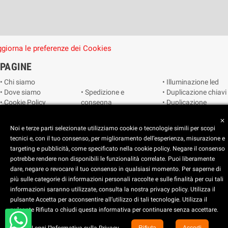
giorna le preferenze dei Cookies
PAGINE
• Chi siamo
• Illuminazione led
• Dove siamo
• Spedizione e
• Duplicazione chiavi
• Cookie Policy
consegna
• Duplicazione
• Privacy Policy
• Condizioni di
radiocomandi e
close
• Reimposta le
vendita
telecomandi
Noi e terze parti selezionate utilizziamo cookie o tecnologie simili per scopi
preferenze dei
• Catalogo
• Smart home
tecnici e, con il tuo consenso, per miglioramento dell’esperienza, misurazione e
cookie
• Video sorveglianza
targeting e pubblicità, come specificato nella cookie policy. Negare il consenso
potrebbe rendere non disponibili le funzionalità correlate. Puoi liberamente
dare, negare o revocare il tuo consenso in qualsiasi momento. Per saperne di
Copyright © 2025 CEART | Negozio di elettronica Torino
più sulle categorie di informazioni personali raccolte e sulle finalità per cui tali
x
C.E.A.R.T. Elettronica
informazioni saranno utilizzate, consulta la nostra privacy policy. Utilizza il
4.5
star
star
star
star
star_half
pulsante Accetta per acconsentire all’utilizzo di tali tecnologie. Utilizza il
pulsante Rifiuta o chiudi questa informativa per continuare senza accettare.
Basato su
914
recensioni