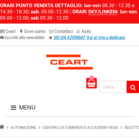
ORARI PUNTO VENDITA DETTAGLIO:
lun-ven
08.30 - 12.30 e
14.30 - 18.30;
sab
. 09.00 -12.30 |
ORARI
SKY/LINKEM
:
lun-ven
.
09.00 - 12.00;
sab
09.30 - 12.00
Ceart
Dove siamo
Contattaci
Aiuto
location_on
Iscriviti alla newsletter
SEI UN AZIENDA? Vai al sito a dedicato
email-newsletter
0
MENU
chevron_right
chevron_right
chevron_right
AUTOMAZIONE
CENTRALI DI COMANDO E ACCESSORI VIDUE
SELETTO