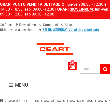
ORARI PUNTO VENDITA DETTAGLIO:
lun-ven
08.30 - 12.30 e
14.30 - 18.30;
sab
. 09.00 -12.30 |
ORARI
SKY/LINKEM
:
lun-ven
.
09.00 - 12.00;
sab
09.30 - 12.00
Ceart
Dove siamo
Contattaci
Aiuto
location_on
Iscriviti alla newsletter
SEI UN AZIENDA? Vai al sito a dedicato
email-newsletter
0
MENU
chevron_right
chevron_right
chevron_right
chevron_right
MATERIALE ELETTRICO
CAVI AL TAGLIO
CAVI SCHERMATI
CAVI SE