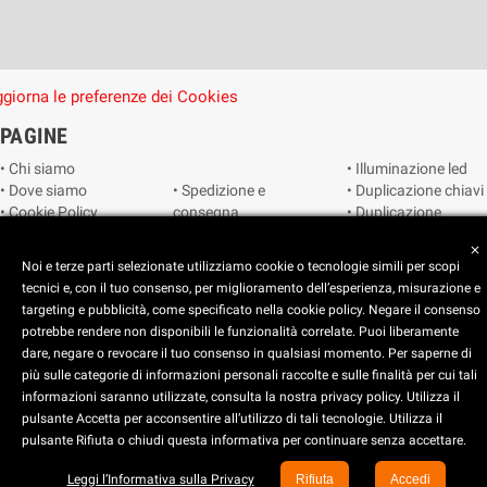
giorna le preferenze dei Cookies
PAGINE
• Chi siamo
• Illuminazione led
• Dove siamo
• Spedizione e
• Duplicazione chiavi
• Cookie Policy
consegna
• Duplicazione
• Privacy Policy
• Condizioni di
radiocomandi e
close
• Reimposta le
vendita
telecomandi
Noi e terze parti selezionate utilizziamo cookie o tecnologie simili per scopi
preferenze dei
• Catalogo
• Smart home
tecnici e, con il tuo consenso, per miglioramento dell’esperienza, misurazione e
cookie
• Video sorveglianza
targeting e pubblicità, come specificato nella cookie policy. Negare il consenso
potrebbe rendere non disponibili le funzionalità correlate. Puoi liberamente
dare, negare o revocare il tuo consenso in qualsiasi momento. Per saperne di
Copyright © 2025 CEART | Negozio di elettronica Torino
più sulle categorie di informazioni personali raccolte e sulle finalità per cui tali
x
C.E.A.R.T. Elettronica
informazioni saranno utilizzate, consulta la nostra privacy policy. Utilizza il
4.5
star
star
star
star
star_half
pulsante Accetta per acconsentire all’utilizzo di tali tecnologie. Utilizza il
pulsante Rifiuta o chiudi questa informativa per continuare senza accettare.
Basato su
914
recensioni
Leggi l’Informativa sulla Privacy
Rifiuta
Accedi