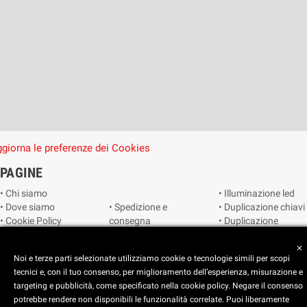
giorna le preferenze dei Cookies
PAGINE
• Chi siamo
• Illuminazione led
• Dove siamo
• Spedizione e
• Duplicazione chiavi
• Cookie Policy
consegna
• Duplicazione
• Privacy Policy
• Condizioni di
radiocomandi e
• Reimposta le
vendita
telecomandi
close
Noi e terze parti selezionate utilizziamo cookie o tecnologie simili per scopi
preferenze dei
• Catalogo
• Smart home
tecnici e, con il tuo consenso, per miglioramento dell’esperienza, misurazione e
cookie
• Video sorveglianza
targeting e pubblicità, come specificato nella cookie policy. Negare il consenso
potrebbe rendere non disponibili le funzionalità correlate. Puoi liberamente