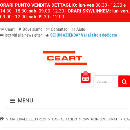
ORARI PUNTO VENDITA DETTAGLIO:
lun-ven
08.30 - 12.30 e
14.30 - 18.30;
sab
. 09.00 -12.30 |
ORARI
SKY/LINKEM
:
lun-ven
.
09.00 - 12.00;
sab
09.30 - 12.00
Ceart
Dove siamo
Contattaci
Aiuto
location_on
Iscriviti alla newsletter
SEI UN AZIENDA? Vai al sito a dedicato
email-newsletter
0
MENU
chevron_right
chevron_right
chevron_right
chevron_right
MATERIALE ELETTRICO
CAVI AL TAGLIO
CAVI NON SCHERMATI
CA