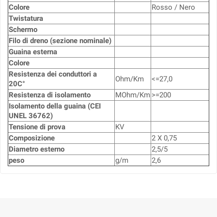
Colore
Rosso / Nero
Twistatura
Schermo
Filo di dreno (sezione nominale)
Guaina esterna
Colore
Resistenza dei conduttori a
Ohm/Km
<=27,0
20C°
Resistenza di isolamento
MOhm/Km
>=200
Isolamento della guaina (CEI
UNEL 36762)
Tensione di prova
KV
Composizione
2 X 0,75
Diametro esterno
2,5/5
peso
g/m
2,6