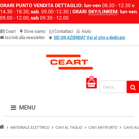
ORARI PUNTO VENDITA DETTAGLIO:
lun-ven
08.30 - 12.30 e
14.30 - 18.30;
sab
. 09.00 -12.30 |
ORARI
SKY/LINKEM
:
lun-ven
.
09.00 - 12.00;
sab
09.30 - 12.00
Ceart
Dove siamo
Contattaci
Aiuto
location_on
Iscriviti alla newsletter
SEI UN AZIENDA? Vai al sito a dedicato
email-newsletter
0
MENU
chevron_right
chevron_right
chevron_right
chevron_right
MATERIALE ELETTRICO
CAVI AL TAGLIO
CAVI ANTIFURTO
CAVO AL