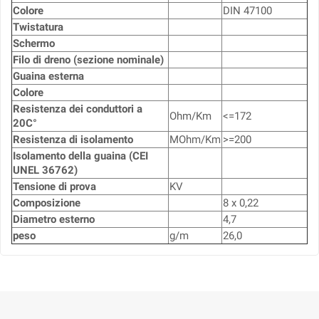
Colore
DIN 47100
Twistatura
Schermo
Filo di dreno (sezione nominale)
Guaina esterna
Colore
Resistenza dei conduttori a
Ohm/Km
<=172
20C°
Resistenza di isolamento
MOhm/Km
>=200
Isolamento della guaina (CEI
UNEL 36762)
Tensione di prova
KV
Composizione
8 x 0,22
Diametro esterno
4,7
peso
g/m
26,0