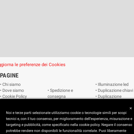
giorna le preferenze dei Cookies
PAGINE
• Chi siamo
• Illuminazione led
• Dove siamo
• Spedizione e
• Duplicazione chiavi
• Cookie Policy
consegna
• Duplicazione
• Privacy Policy
• Condizioni di
radiocomandi e
• Reimposta le
vendita
telecomandi
close
Noi e terze parti selezionate utilizziamo cookie o tecnologie simili per scopi
preferenze dei
• Catalogo
• Smart home
tecnici e, con il tuo consenso, per miglioramento dell’esperienza, misurazione e
cookie
• Video sorveglianza
targeting e pubblicità, come specificato nella cookie policy. Negare il consenso
potrebbe rendere non disponibili le funzionalità correlate. Puoi liberamente