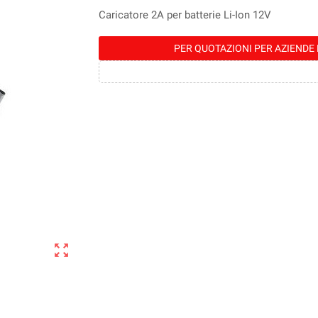
Caricatore 2A per batterie Li-Ion 12V
PER QUOTAZIONI PER AZIENDE 
zoom_out_map