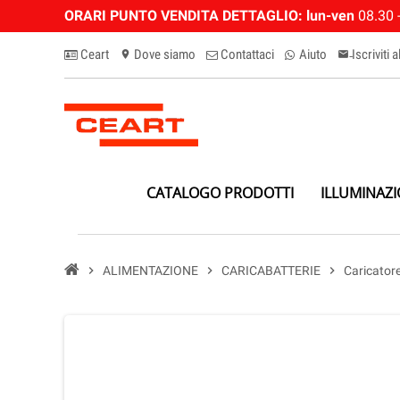
ORARI PUNTO VENDITA DETTAGLIO:
lun-ven
08.30 -
Ceart
Dove siamo
Contattaci
Aiuto
Iscriviti 
location_on
email-n
CATALOGO PRODOTTI
ILLUMINAZ
chevron_right
ALIMENTAZIONE
chevron_right
CARICABATTERIE
chevron_right
Caricatore